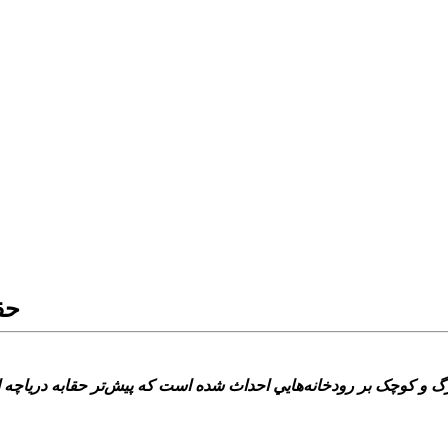
حق
: يک کارشناس محيط زيست گفت: تاکنون 74 سد بزرگ و کوچک بر رودخانه‌هايي احداث شده است که 