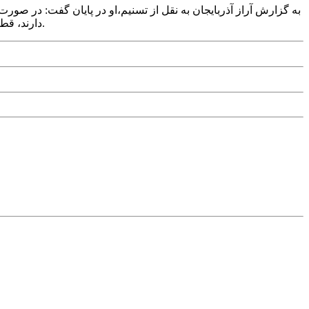
به گزارش آراز آذربايجان به نقل از تسنيم،او در پايان گفت: در صور
دارند، قطعاً با مهاجرت اقليمي روبه‌رو خواهند شد که اين موضوع تاب‌آوري محيطي و انساني کشور را در ديگر نقاط به‌شدت تحت تأثير قرار خواهد داد.