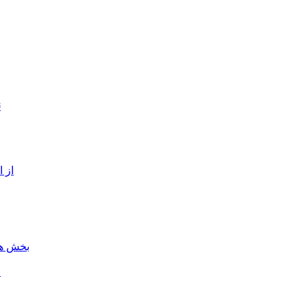
ن
از 
بخش هن
ل