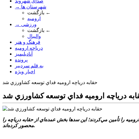
صدای شهروند
→ شهرستان ها
بازگشت ←
ارومیه
→ ورزشی
بازگشت ←
والیبال
فرهنگ و هنر
دریاچه ارومیه
آنادیلیمیز
پرونده
به قلم سردبیر
اخبار ویژه
حقابه درياچه اروميه فداي توسعه کشاورزي شد
ابه درياچه اروميه فداي توسعه کشاورزي شد
پيش‌تر حقابه درياچه اروميه را تأمين مي‌کردند؛ اين سدها بخش عمده‌اي از حقابه درياچه را
محصور کرده‌اند.