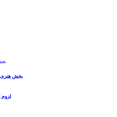
بخش هنری م
لزوم ا