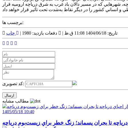
اچه، شهرهايي که در مسير دالان باد غرب به شرق درياچه اروميه قرار
برچسب ها:
تاریخ: 1404/06/18 11:08 ق.ظ |
دفعات بازدید: 1980 |
چاپ
کد تصویری:
مطالب مشابه
1405/05/18 10:40
 درياچه تا بحران پسماند؛ زنگ خطر براي زيست‌بوم درياچه