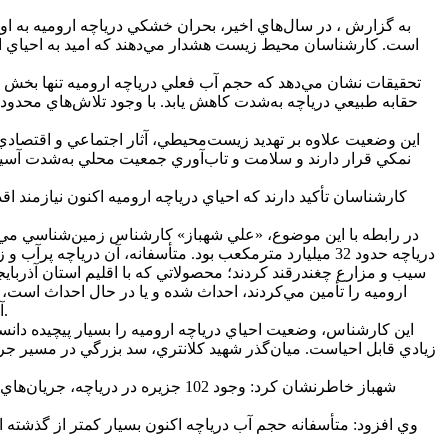
به گزارش ، در سال‌هاي اخير، بحران خشکي درياچه اروميه به ا
تحقيقات نشان مي‌دهد که حجم آب فعلي درياچه اروميه تنها بخش ک
حقابه طبيعي درياچه به‌شدت کاهش يابد. با وجود تلاش‌هاي محدود
اين وضعيت علاوه بر تهديد زيست‌محيطي، آثار اجتماعي و اقتصاد
نمکي قرار دارند و سلامت و تاب‌آوري جمعيت محلي به‌شدت آسي
کارشناسان تأکيد دارند که احياي درياچه اروميه اکنون نيازمند
درياچه حدود 32 ميليارد مترمکعب بود. متأسفانه، آن دريا
آمايش سرزمين، حداقل نيمي از اين جمعيت با توان اکولوژيک استان همخواني ندارد و اين سدها تماماً از حقابه درياچه اروميه استفاده مي‌کنند.
اين کارشناس، وضعيت احياي درياچه اروميه را بسيار پيچيده دانس
شهباز خاطرنشان کرد: وجود 102 جزي