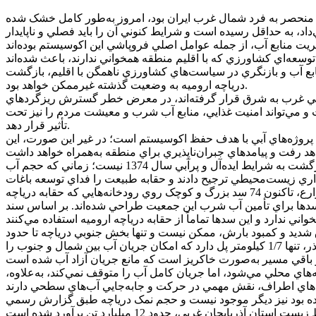
م منحصر به فرد شمال غرب ايران بود، امروز به‌طور کامل خشک شده
ه زماني حدود 32 ميليارد مترمکعب آب را در خود جاي مي‌داد، به حداقل رسيده است و شرايط کنوني آن را بايد فصلي و ناپايدار
سعه‌اي کشاورزي که با اقليم منطقه همخواني ندارند، باعث شده‌اند
ابع آب و بازنگري در سياست‌هاي کشاورزي ناهمگن با اقليم، بازگشت
درياچه اروميه به وضعيت گذشته غيرممکن خواهد بود.
نمکي غرب به شرق قرار گرفته‌اند، در معرض خطر گسترش ريزگردهاي
 مي‌تواند امنيت غذايي، منابع آب شرب و معيشت مردم را نيز تحت
تأثير قرار دهد.
اي پروژه‌هاي آبي با هدف حفظ اکوسيستم است؛ در غير اين صورت، اين
در رابطه با اين موضوع، «علي شهباز» کارشناس زمين‌شناسي مي‌گويد: اگرچه احياي درياچه اروميه ممکن است، اما اين امر به‌معناي بازگشت به شرايط ايده‌آل و پرآبي سال 1374 نيست؛ زماني که حجم آب
 بر پايداري زيست‌محيطي ترجيح دادند و حقابه طبيعت را فداي توسعه باغات
سيب و مزارع چغندرقند کردند؛ محصولاتي که با اقليم استان آذربايجان غربي همخواني ندارند.وي افزود: براي تأمين نياز آب اين باغات و مزارع، تاکنون 74 سد بزرگ و کوچک روي رودخانه‌هايي که حقابه درياچه
، جمعيت استان نيز با بيش از 3,529,000 نفر مزيد بر علت شده است و سدها براي تأمين آب شرب اين جمعيت طراحي شده‌اند. بر اساس سند
ق شديد و کمبود بارش، ممکن نيست و تنها بخش جنوبي درياچه تا حدود
زيادي قابل احياست. ميان‌گذر شهيد کلانتري، سد بزرگي در مسير جريان يکپارچه آب ايجاد کرده است. از حدود 15 کيلومتر مسير اين ميان‌گذر، تنها 1/7 کيلومتر پل دارد که امکان جريان آب بين شمال و جنوب را
يجاد گردابه‌هاي محلي مي‌شود، اما جريان کامل آب را متوقف نمي‌کند، به‌علاوه،
گذشته است، تراز سطح اکولوژيک درياچه که 14/5 ميليارد مترمکعب برآورد شده بود نيز ديگر موجود نيست و حجم نمک درياچه طبق گزارش رسمي