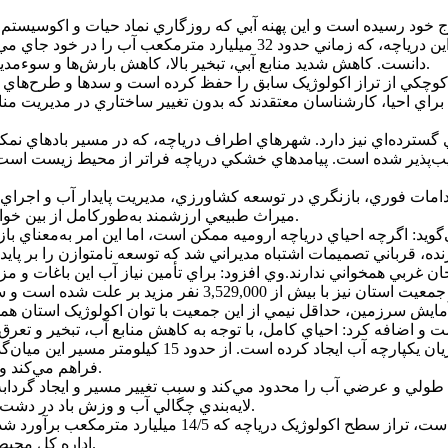
وج خود رسيده است و اين پهنه آبي که روزگاري نماد حيات و اکوسيست
است. کارشناسان محيط زيست هشدار مي‌دهند که اميد به احياي اين درياچه، ک
دانست. کاهش شديد منابع آبي، تبخير بالا، کاهش بارش‌ها و سوءمديريت منابع آب، از جمله عوامل اصلي فروپاشي اين اکوسيستم بوده‌اند.
وچکي از تراز اکولوژيک سابق را حفظ کرده است و سدها و طرح‌هاي تو
 براي احيا، کارشناسان معتقدند که بدون تغيير ساختاري در مديريت من
ي گسترده‌اي نيز دارد. شهرهاي اطراف درياچه، که در مسير بادهاي 
ب‌پذير شده است. پيامدهاي خشکي درياچه فراتر از محيط زيست است و
 اقدامات فوري، بازنگري در توسعه کشاورزي، مديريت پايدار آب و اجر
ميراث طبيعي ارزشمند به‌طورکامل از بين خواهد رفت و پيامدهاي جبران‌ناپذيري براي منطقه به‌همراه خواهد داشت.
چه پرآب و زنده، قرباني تصميمات اشتباه مديراني شد که توسعه نامتوازن را
اروميه را تأمين مي‌کردند، احداث شده و يا در حال احداث است
ت و اضافه کرد: احياي کامل، با توجه به کاهش منابع آب، تبخير و تعر
فراهم مي‌کند و باقي مسير به‌صورت خاکريز است که مانع جريان آزاد آب شده است.
ره در درياچه، جريان‌هاي طولي و عرضي آب را محدود مي‌کند و سبب تغيير مسير و ا
لايه‌بندي چگالي آب و وزش باد در دشت‌هاي اطراف، نقش مهمي در حرکت و جابه‌جايي آب‌هاي سطحي دارند.
وي افزود: متأسفانه حجم آب درياچه اکنون بسيار کمتر از 
اداره کل محيط زيست استان آذربايجان غربي، حدود 12 ميليارد تن برآورد شده است.