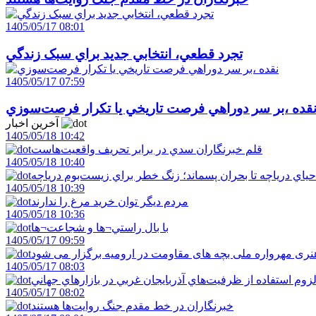
1405/05/17 08:01
تجرد قطعي، انتخابي جديد براي سبک زندگي
1405/05/17 07:59
قده ،بر سر دوراهي فرصت تاريخي يا تکرار فرصت‌سوزي
آخرین اخبار
1405/05/18 10:42
قلم خبرنگاران سدي در برابر تحريف واقعيت‌هاست
1405/05/18 10:40
احياي درياچه تا بحران پسماند؛ زنگ خطر براي زيست‌بوم درياچه
1405/05/18 10:39
مردم ديگر توان خريد مرغ را ندارند
1405/05/18 10:36
با بال راستي¬ها و شجاعت¬ها
1405/05/17 09:59
ری مهرواره ملی بچه های مقاومت در ارومیه برگزار می شود
1405/05/17 08:03
زوم استفاده از ظرفيت‌هاي آذربايجان غربي در بازارهاي جهاني
1405/05/17 08:02
خبرنگاران در خط مقدم جنگ روايت‌ها هستند