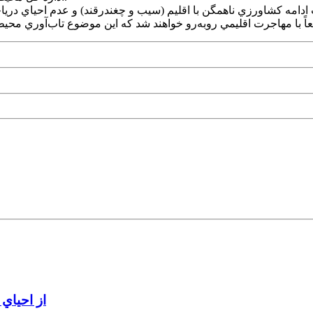
ت ادامه کشاورزي ناهمگن با اقليم (سيب و چغندرقند) و عدم احياي دري
از احياي