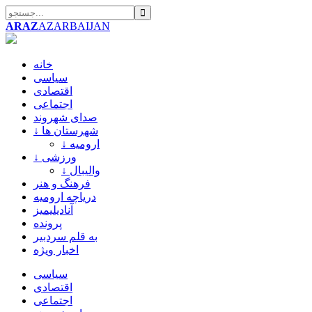
ARAZ
AZARBAIJAN
خانه
سیاسی
اقتصادی
اجتماعی
صدای شهروند
↓ شهرستان ها
↓ ارومیه
↓ ورزشی
↓ والیبال
فرهنگ و هنر
دریاچه ارومیه
آنادیلیمیز
پرونده
به قلم سردبیر
اخبار ویژه
سیاسی
اقتصادی
اجتماعی