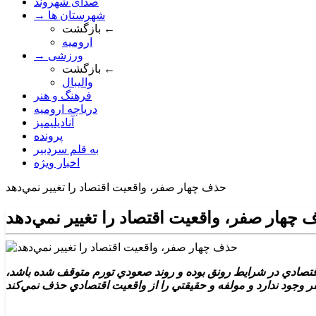
صدای شهروند
→ شهرستان ها
بازگشت ←
ارومیه
→ ورزشی
بازگشت ←
والیبال
فرهنگ و هنر
دریاچه ارومیه
آنادیلیمیز
پرونده
به قلم سردبیر
اخبار ویژه
حذف چهار صفر، واقعيت اقتصاد را تغيير نمي‌دهد
چهار صفر، واقعيت اقتصاد را تغيير نمي‌دهد
قتصادي در شرايط رونق بوده و روند صعودي تورم متوقف شده باشد،