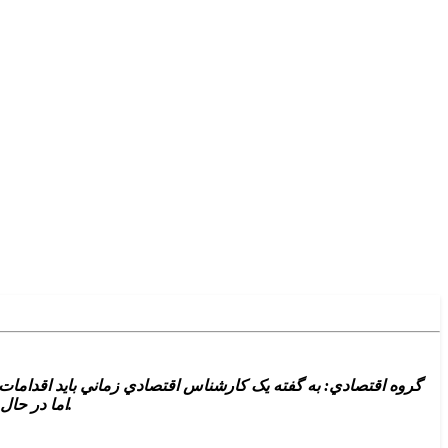
گروه اقتصادي: به گفته يک کارشناس اقتصادي زماني بايد اقدام
اما در حال حاضر، هيچ کدام از مولفه‌ها و پيش نيازها براي حذف موفقيت آميز صفر وجود ندارد و مولفه و حقيقتي را از واقعيت اقتصادي حذف نمي‌کند.