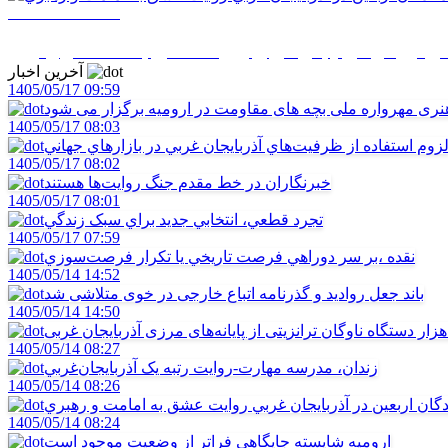
1405/05/14 08:26
 اربعين در آذربايجان غربي روايت عشق به امامت و رهبري
آخرین اخبار
1405/05/17 09:59
ری مهرواره ملی بچه های مقاومت در ارومیه برگزار می شود
1405/05/17 08:03
زوم استفاده از ظرفيت‌هاي آذربايجان غربي در بازارهاي جهاني
1405/05/17 08:02
خبرنگاران در خط مقدم جنگ روايت‌ها هستند
1405/05/17 08:01
تجرد قطعي، انتخابي جديد براي سبک زندگي
1405/05/17 07:59
نقده ،بر سر دوراهي فرصت تاريخي يا تکرار فرصت‌سوزي
1405/05/14 14:52
باند جعل روادید و گذرنامه اتباع خارجی در خوی متلاشی شد
1405/05/14 14:50
1405/05/14 08:27
زندان، مدرسه مهارت-روايت رتبه يک آذربايجان‌غربي
1405/05/14 08:26
دگان اربعين در آذربايجان غربي روايت عشق به امامت و رهبري
1405/05/14 08:24
اروميه شايسته جايگاهي فراتر از وضعيت موجود است