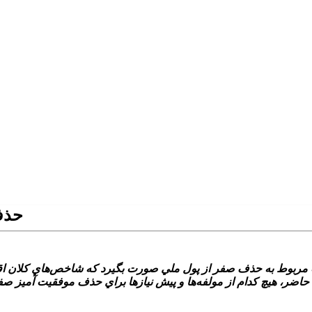
حذف 
ات مربوط به حذف صفر از پول ملي صورت بگيرد که شاخص‌هاي کلان ا