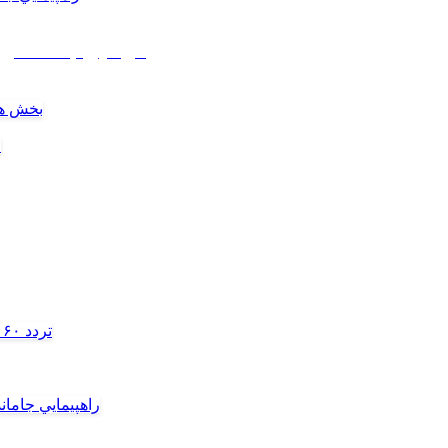
راهپيمايي جاماندگان
بخش هن
ل
تردد ۶۰ هزار دستگاه ناوگان ترانزیتی از پایانه‌های مرزی آذربایجان ‌غربی
راهپيمايي جامان