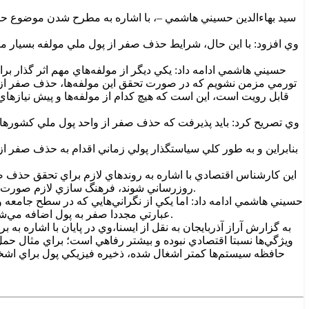
سيد بهاء‌الدين حسيني هاشمي –، با اشاره به مطرح شدن موضوع ح
وي افزود: با اين حال، شرايط حذف صفر از پول ملي مولفه بسيار م
حسيني هاشمي ادامه داد: يکي ديگر از مولفه‌هاي مهم اثر گذار بر
تورمي مزمن نشويم که در صورت تحقق اين مولفه‌ها، حذف صفر از پ
قابل رويت است، اين است که هيچ کدام از مولفه‌ها و پيش نيازهاي 
وي تصريح کرد: بايد پذيرفت که حذف صفر از واحد پول ملي کشورها هيچ
بنابراين و به طور کلي سياستگذار پولي زماني اقدام به حذف صفر 
اين کارشناس اقتصادي با اشاره به روندهاي لازم براي تحقق حذف 
روزرساني شوند، فرهنگ سازي لازم صورت بگيرد، جمع آوري اسکناس‌ها و تزريق پول جديد صورت بگيرد، ‌ همگي زمان بر است و نيازمند آن است که فريندهاي منجر به خود را طي کند.
حسيني هاشمي ادامه داد: اما يکي از نگراني‌هايي که در سطح جامعه 
عبارتي مجددا صفر به پول اضافه مي‌شود. بر اين اساس اگر شرايط تورمي به گونه‌اي پيش رود که دوباره صفرها بازگردند پيامدهاي رواني زيادي بر اقتصاد جامعه بر جاي مي‌گذارد.
به گزارش آراز آذربايجان به نقل از ايسنا،وي در پايان با اشاره 
ويژگي‌ها نسبتا اقتصادي نبوده و بيشتر رفاهي است؛ براي مثال 
حافظه سيستم‌ها کمتر اشغال شده، ذخيره فيزيکي پول براي اشخ