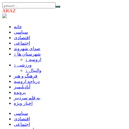
ARAZ
AZARBAIJAN
خانه
سیاسی
اقتصادی
اجتماعی
صدای شهروند
↓ شهرستان ها
↓ ارومیه
↓ ورزشی
↓ والیبال
فرهنگ و هنر
دریاچه ارومیه
آنادیلیمیز
پرونده
به قلم سردبیر
اخبار ویژه
سیاسی
اقتصادی
اجتماعی