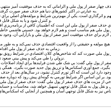
ذف چهار صفر از پول ملي و الزاماتي که به حذف موفقيت آميز منتهي
به عبارتي در اکثر کشورهاي دنيا هم حذف صفر صورت گرفته و هم بازآرايي پولي يا آرايش جديد در واحدهاي پولي انجام شده است.
هم و اثرگذاري است. يکي از مهم‌ترين شرايط و مولفه‌هاي اصلي برا
و کنترل شود و يا به شکل قابل قبولي حداقل طي دو سال آخر قبل از انجام اصلاحات تثبيت شده باشد.
اي حذف صفر از پول ملي اين است که اطمينان کافي از برنامه‌ريزي اقتص
ول ملي هم مناسب است و هم لازم خواهد بود. حسيني هاشمي خاطرنشا
لازم براي حذف موفقيت آميز صفر از پول ملي و بازآرايي آن، وجود ندا
 مولفه و حقيقتي را از واقعيت اقتصادي حذف نمي‌کند و به طور معمول 
زماني به حذف صفر از پول ملي اقدام کرد که تورم نزولي باشد و ارزش پول ملي در حال بيشتر شدن باشد.
از پول ملي صورت کند که شاخص‌هاي کلان اقتصادي در شرايط رونق بود
نزولي را طي مي‌کند و پيش بيني صعود تورم وجود نداشته باشد، بايد اقدام به حذف صفر از واحد پول ملي کرد.
صفر از پول ملي گفت: بي شک طي شدن فرايندها براي ايجاد اصلاحات 
وجود دارد اين است که اگر تورم کنترل نشود، در سال‌هاي بعد از حذ
به برخي از مزيت هاي حذف صفر از پول ملي گفت: حذف صفر از پول ملي ق
حمل و نقل پول به شکل قابل توجهي تسهيل خواهد شد، محاسبات و حساب
اص نيز به شکل قابل توجهي آسان و همچنين از آنجايي که اسکناس‌ه