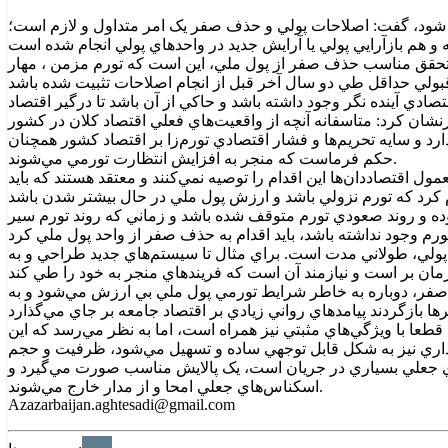
 شود، گفت: اصلاحات پولي و حذف صفر يک امر متداول و لازم است؛
ي تحقق مناسب حذف صفر از پول ملي، اين است که تورم مزمن ، مهار
ادي آينده نگر وجود داشته باشد و حاکي از آن باشد تا درگير اقتصاد
ن کرد: متاسفانه آنچه از واقعيت‌هاي فعلي اقتصاد کلان در کشور
رد و سايه تحريم‌ها و فشار اقتصادي تورم‌زا بر اقتصاد کشور همچنان
حکم فرماست که منجر به افزايش انتظارت تورمي مي‌شوند.
اقتصاددان‌ها اين اقدام را توصيه نمي‌کنند و معتقد هستند که بايد
ه و روند صعودي تورم متوقف شده باشد و زماني‌ که روند تورم سير
پولي، طولاني مدت است. براي مثال تا سيستم‌هاي جديد طراحي و به
ف صفر، دوباره به خاطر شرايط تورمي پول ملي بي ارزش مي‌شود و به
طعا با ويژگي‌هاي مثبتي نيز همراه است، اما به نظر مي‌رسد که اين
داري نيز به شکل قابل توجهي ساده و تسهيل مي‌شود، ظرفيت و حجم
اي جعلي بسياري در جريان است، يک پالايش مناسب صورت مي‌گيرد و
اسکناس‌هاي جعلي امحا و از مدار خارج مي‌شوند.
Azazarbaijan.aghtesadi@gmail.com