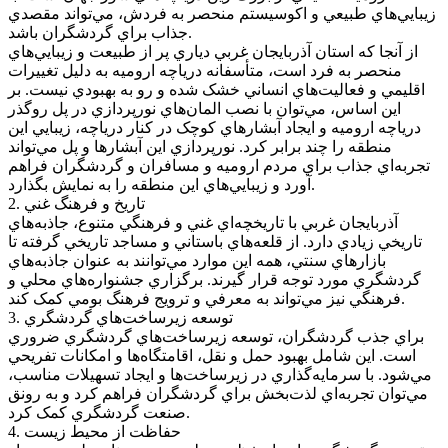
زيبايي‌هاي طبيعي و اکوسيستم منحصر به فردش، مي‌تواند مقصدي
جذاب براي گردشگران باشد.
از آنجا که استان آذربايجان غربي دياري پر از طبيعت و زيبايي‌هاي
منحصر به فرد است، متأسفانه درياچه اروميه به دليل تغييرات
اقليمي و فعاليت‌هاي انساني خشک شده و رو به بهبودي نيست. بر
اين اساس، مي‌توان با نصب المان‌هاي نورپردازي در پل روگذر
درياچه اروميه و ايجاد آبشارهاي کوچک در کنار درياچه، زيبايي اين
منطقه را چند برابر کرد. نورپردازي اين آبشارها و پل مي‌تواند
تجربه‌اي جذاب براي مردم اروميه و مسافران و گردشگران فراهم
آورد و زيبايي‌هاي اين منطقه را به نمايش بگذارد.
2. تاريخ و فرهنگ غني
آذربايجان غربي با تاريخچه‌اي غني و فرهنگي متنوع، جاذبه‌هاي
تاريخي زيادي دارد. از قلعه‌هاي باستاني و مساجد تاريخي گرفته تا
بازارهاي سنتي، همه اين موارد مي‌توانند به عنوان جاذبه‌هاي
گردشگري مورد توجه قرار گيرند. برگزاري جشنواره‌هاي محلي و
فرهنگي نيز مي‌تواند به معرفي و ترويج فرهنگ بومي کمک کند.
3. توسعه زيرساخت‌هاي گردشگري
براي جذب گردشگران، توسعه زيرساخت‌هاي گردشگري ضروري
است. اين شامل بهبود حمل و نقل، اقامتگاه‌ها و امکانات تفريحي
مي‌شود. با سرمايه‌گذاري در زيرساخت‌ها و ايجاد تسهيلات مناسب،
مي‌توان تجربه‌اي لذت‌بخش براي گردشگران فراهم کرد و به رونق
صنعت گردشگري کمک کرد.
4. حفاظت از محيط زيست