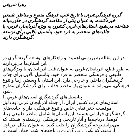
زهرا شريفي
گروه فرهنگي:ايران با تاريخ غني، فرهنگ متنوع و مناظر طبيعي
خيره‌کننده، به عنوان يکي از مقاصد گردشگري در خاورميانه
شناخته مي‌شود. استان‌هاي غربي کشور، به ويژه آذربايجان غربي، با
جاذبه‌هاي منحصر به فرد خود، پتانسيل بالايي براي توسعه
گردشگري دارند.
در اين مقاله به بررسي اهميت و راهکارهاي توسعه گردشگري در
اين استان‌ها مي‌پردازيم.
به طور قطع، آذربايجان غربي به عنوان قلب آذربايجان، با ويژگي‌هاي
طبيعي و فرهنگي منحصر به فرد خود، پتانسيل بالايي براي جذب
گردشگران داخلي و خارجي دارد. اين استان با وسعتي زيبا و تنوع
فرهنگي، مي‌تواند به عنوان يک مقصد جذاب براي گردشگران مطرح
شود.
1. پتانسيل‌هاي گردشگري استان‌هاي غربي
استان‌هاي غرب کشور ايران، از جمله آذربايجان غربي، به دليل
موقعيت جغرافيايي خاص و تنوع فرهنگي، داراي جاذبه‌هاي
گردشگري فراواني هستند. اين استان‌ها شامل مناظر طبيعي زيبا،
کوه‌ها، درياچه‌ها و آثار تاريخي و فرهنگي ارزشمندي هستند که
مي‌توانند توجه گردشگران را جلب کنند. به عنوان مثال، درياچه
اروميه، که يکي از بزرگ‌ترين درياچه‌هاي شور جهان است، با