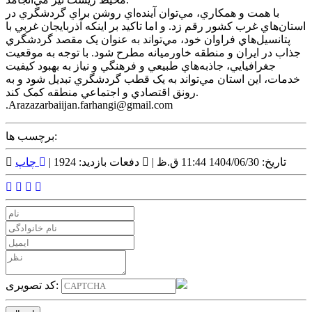
با همت و همکاري، مي‌توان آينده‌اي روشن براي گردشگري در
استان‌هاي غرب کشور رقم زد. و اما تاکيد بر اينکه آذربايجان غربي با
پتانسيل‌هاي فراوان خود، مي‌تواند به عنوان يک مقصد گردشگري
جذاب در ايران و منطقه خاورميانه مطرح شود. با توجه به موقعيت
جغرافيايي، جاذبه‌هاي طبيعي و فرهنگي و نياز به بهبود کيفيت
خدمات، اين استان مي‌تواند به يک قطب گردشگري تبديل شود و به
رونق اقتصادي و اجتماعي منطقه کمک کند.
.Arazazarbaiijan.farhangi@gmail.com
برچسب ها:
تاریخ: 1404/06/30 11:44 ق.ظ |
دفعات بازدید: 1924 |
چاپ
کد تصویری: