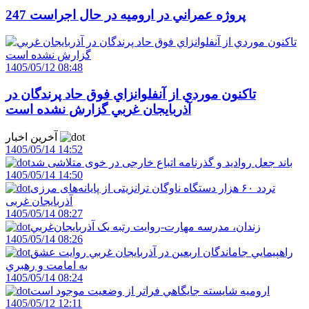
247 پروژه عمراني در اروميه در حال اجراست
1405/05/12 08:48
تاکنون موردي از آنفلوانزاي فوق حاد پرندگان در
آذربايجان غربي گزارش نشده است
آخرین اخبار
1405/05/14 14:52
باند جعل روادید و گذرنامه اتباع خارجی در خوی متلاشی شد
1405/05/14 14:50
تردد ۶۰ هزار دستگاه ناوگان ترانزیتی از پایانه‌های مرزی
آذربایجان ‌غربی
1405/05/14 08:27
زندان، مدرسه مهارت-روايت رتبه يک آذربايجان‌غربي
1405/05/14 08:26
راهپيمايي جاماندگان اربعين در آذربايجان غربي روايت عشق
به امامت و رهبري
1405/05/14 08:24
اروميه شايسته جايگاهي فراتر از وضعيت موجود است
1405/05/12 12:11