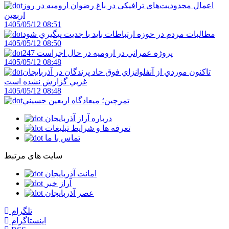
اعمال محدودیت‌های ترافیکی در باغ رضوان ارومیه در روز
اربعین
1405/05/12 08:51
مطالبات مردم در حوزه ارتباطات بايد با جديت پيگيري شود
1405/05/12 08:50
247 پروژه عمراني در اروميه در حال اجراست
1405/05/12 08:48
تاکنون موردي از آنفلوانزاي فوق حاد پرندگان در آذربايجان
غربي گزارش نشده است
1405/05/12 08:48
تمرچين؛ ميعادگاه اربعين حسيني
درباره آراز آذربایجان
تعرفه ها و شرایط تبلیغات
تماس با ما
سایت های مرتبط
امانت آذربایجان
آراز خبر
عصر آذربایجان
تلگرام
اینستاگرام