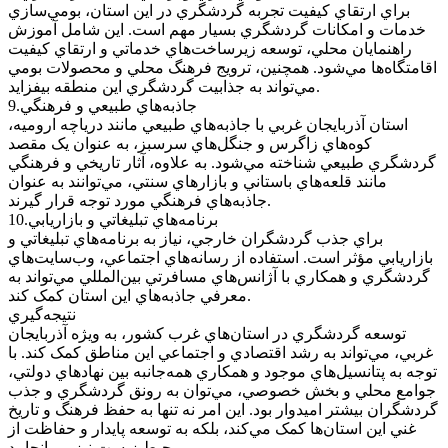
براي ارتقاي کيفيت تجربه گردشگري در اين استان، بومي‌سازي
خدمات و امکانات گردشگري بسيار مهم است. اين شامل آموزش
راهنمايان محلي، توسعه زيرساخت‌هاي خدماتي و ارتقاي کيفيت
اقامتگاه‌ها مي‌شود. همچنين، ترويج فرهنگ محلي و محصولات بومي
مي‌تواند به جذابيت گردشگري اين منطقه بيفزايد.
9.جاذبه‌هاي طبيعي و فرهنگي
استان آذربايجان غربي با جاذبه‌هاي طبيعي مانند درياچه اروميه،
کوه‌هاي زاگرس و جنگل‌هاي سرسبز، به عنوان يک مقصد
گردشگري طبيعي شناخته مي‌شود. به علاوه، آثار تاريخي و فرهنگي
مانند قلعه‌هاي باستاني و بازارهاي سنتي، مي‌توانند به عنوان
جاذبه‌هاي فرهنگي مورد توجه قرار گيرند.
10.برنامه‌هاي تبليغاتي و بازاريابي
براي جذب گردشگران خارجي، نياز به برنامه‌هاي تبليغاتي و
بازاريابي مؤثر است. استفاده از رسانه‌هاي اجتماعي، وب‌سايت‌هاي
گردشگري و همکاري با آژانس‌هاي مسافرتي بين‌المللي مي‌تواند به
معرفي جاذبه‌هاي اين استان کمک کند.
نتيجه‌گيري
توسعه گردشگري در استان‌هاي غرب کشور، به ويژه آذربايجان
غربي، مي‌تواند به رشد اقتصادي و اجتماعي اين مناطق کمک کند. با
توجه به پتانسيل‌هاي موجود و همکاري همه‌جانبه بين نهادهاي دولتي،
جوامع محلي و بخش خصوصي، مي‌توان به رونق گردشگري و جذب
گردشگران بيشتر اميدوار بود. اين امر نه تنها به حفظ فرهنگ و تاريخ
غني اين استان‌ها کمک مي‌کند، بلکه به توسعه پايدار و حفاظت از
محيط زيست نيز مي‌انجامد.