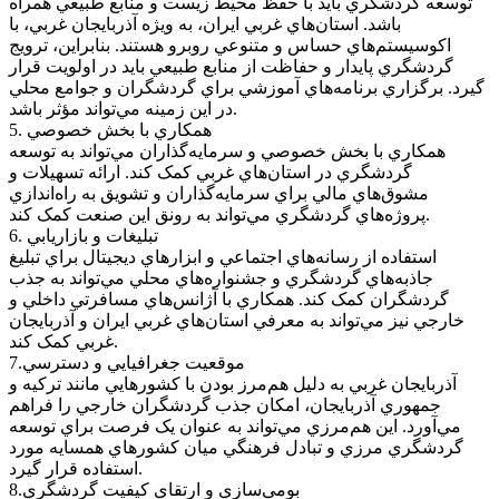
توسعه گردشگري بايد با حفظ محيط زيست و منابع طبيعي همراه
باشد. استان‌هاي غربي ايران، به ويژه آذربايجان غربي، با
اکوسيستم‌هاي حساس و متنوعي روبرو هستند. بنابراين، ترويج
گردشگري پايدار و حفاظت از منابع طبيعي بايد در اولويت قرار
گيرد. برگزاري برنامه‌هاي آموزشي براي گردشگران و جوامع محلي
در اين زمينه مي‌تواند مؤثر باشد.
5. همکاري با بخش خصوصي
همکاري با بخش خصوصي و سرمايه‌گذاران مي‌تواند به توسعه
گردشگري در استان‌هاي غربي کمک کند. ارائه تسهيلات و
مشوق‌هاي مالي براي سرمايه‌گذاران و تشويق به راه‌اندازي
پروژه‌هاي گردشگري مي‌تواند به رونق اين صنعت کمک کند.
6. تبليغات و بازاريابي
استفاده از رسانه‌هاي اجتماعي و ابزارهاي ديجيتال براي تبليغ
جاذبه‌هاي گردشگري و جشنواره‌هاي محلي مي‌تواند به جذب
گردشگران کمک کند. همکاري با آژانس‌هاي مسافرتي داخلي و
خارجي نيز مي‌تواند به معرفي استان‌هاي غربي ايران و آذربايجان
غربي کمک کند.
7.موقعيت جغرافيايي و دسترسي
آذربايجان غربي به دليل هم‌مرز بودن با کشورهايي مانند ترکيه و
جمهوري آذربايجان، امکان جذب گردشگران خارجي را فراهم
مي‌آورد. اين هم‌مرزي مي‌تواند به عنوان يک فرصت براي توسعه
گردشگري مرزي و تبادل فرهنگي ميان کشورهاي همسايه مورد
استفاده قرار گيرد.
8.بومي‌سازي و ارتقاي کيفيت گردشگري