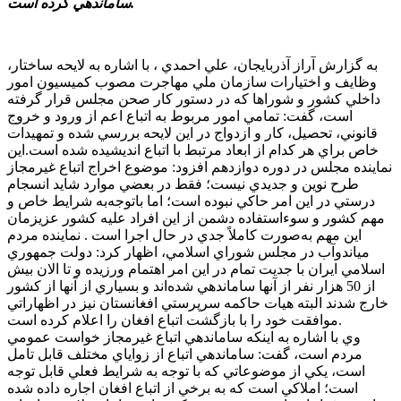
ساماندهي کرده است.
به گزارش آراز آذربايجان، علي احمدي ، با اشاره به لايحه ساختار،
وظايف و اختيارات سازمان ملي مهاجرت مصوب کميسيون امور
داخلي کشور و شوراها که در دستور کار صحن مجلس قرار گرفته
است، گفت: تمامي امور مربوط به اتباع اعم از ورود و خروج
قانوني، تحصيل، کار و ازدواج در اين لايحه بررسي شده و تمهيدات
خاص براي هر کدام از ابعاد مرتبط با اتباع انديشيده شده است.اين
نماينده مجلس در دوره دوازدهم افزود: موضوع اخراج اتباع غيرمجاز
طرح نوين و جديدي نيست؛ فقط در بعضي موارد شايد انسجام
درستي در اين امر حاکي نبوده است؛ اما باتوجه‌به شرايط خاص و
مهم کشور و سوءاستفاده دشمن از اين افراد عليه کشور عزيزمان
اين مهم به‌صورت کاملاً جدي در حال اجرا است . نماينده مردم
مياندوآب در مجلس شوراي اسلامي، اظهار کرد: دولت جمهوري
اسلامي ايران با جديت تمام در اين امر اهتمام ورزيده و تا الان بيش
از 50 هزار نفر از آنها ساماندهي شده‌اند و بسياري از آنها از کشور
خارج شدند البته هيات حاکمه سرپرستي افغانستان نيز در اظهاراتي
موافقت خود را با بازگشت اتباع افغان را اعلام کرده است.
وي با اشاره به اينکه ساماندهي اتباع غيرمجاز خواست عمومي
مردم است، گفت: ساماندهي اتباع از زواياي مختلف قابل تامل
است، يکي از موضوعاتي که با توجه به شرايط فعلي قابل توجه
است؛ املاکي است که به برخي از اتباع افغان اجاره داده شده