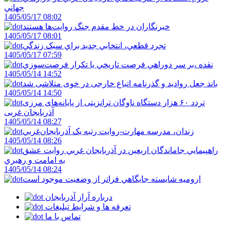
جهاني
1405/05/17 08:02
خبرنگاران در خط مقدم جنگ روايت‌ها هستند
1405/05/17 08:01
تجرد قطعي، انتخابي جديد براي سبک زندگي
1405/05/17 07:59
نقده ،بر سر دوراهي فرصت تاريخي يا تکرار فرصت‌سوزي
1405/05/14 14:52
باند جعل روادید و گذرنامه اتباع خارجی در خوی متلاشی شد
1405/05/14 14:50
تردد ۶۰ هزار دستگاه ناوگان ترانزیتی از پایانه‌های مرزی
آذربایجان ‌غربی
1405/05/14 08:27
زندان، مدرسه مهارت-روايت رتبه يک آذربايجان‌غربي
1405/05/14 08:26
راهپيمايي جاماندگان اربعين در آذربايجان غربي روايت عشق
به امامت و رهبري
1405/05/14 08:24
اروميه شايسته جايگاهي فراتر از وضعيت موجود است
درباره آراز آذربایجان
تعرفه ها و شرایط تبلیغات
تماس با ما