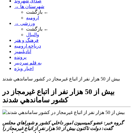
صدای شهروند
→ شهرستان ها
بازگشت ←
ارومیه
→ ورزشی
بازگشت ←
والیبال
فرهنگ و هنر
دریاچه ارومیه
آنادیلیمیز
پرونده
به قلم سردبیر
اخبار ویژه
بيش از 50 هزار نفر از اتباع غيرمجاز در کشور ساماندهي شدند
بيش از 50 هزار نفر از اتباع غيرمجاز در
کشور ساماندهي شدند
گروه خبر: عضو کميسيون امور داخلي کشور و شوراهاي مجلس
گفت: دولت تاکنون بيش از 50 هزار نفر از اتباع غيرمجاز را