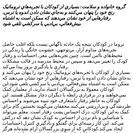
گروه خانواده و سلامت: بسياري از کودکان با تجربه‌هاي تروماتيک
رنج خود را پنهان مي‌کنند و به‌جاي نشان دادن اندوه يا ترس،
رفتارهايي از خود نشان مي‌دهند که ممکن است به اشتباه
بيش‌فعالي، بي‌ادبي يا سرکشي تلقي شود.
تروما در کودکان نتيجه‌ يک حادثه‌ ناگهاني نيست بلکه اغلب حاصل
تجربه‌هاي مداوم آزار، بي‌توجهي، خشونت خانگي يا زندگي در
محيط‌هاي ناامن است. چنين تجربه‌هايي مغز، احساسات و رفتار
کودک را تغيير مي‌دهد و سپس در محيط مدرسه در قالب مشکلات
رفتاري يا يادگيري بروز پيدا مي‌کند.
بسياري از کودکان با تجربه‌هاي تروماتيک رنج خود را پنهان مي‌کنند و
به‌جاي نشان دادن اندوه يا ترس، رفتارهايي از خود نشان مي‌دهند که
ممکن است به اشتباه بيش‌فعالي، بي‌ادبي يا سرکشي تلقي شود.اين
کودکان معمولا به بزرگسالان اعتماد ندارند، از معلمان کمک
نمي‌خواهند و در برقراري رابطه با ديگران دچار مشکل‌ هستند. اين
کودکان به خاطر رفتار نامتعارف خود تنبيه مي‌شوند و احساس
طردشدگي و بي‌ارزشي‌ مي‌کنند.محققان مي‌گويند نخستين گام براي
کمک به اين کودکان، درک احساس پشت رفتار است. معلم مي‌تواند
با شناسايي و نام بردن از احساس به کودک نشان دهد که درکش
مي‌کند. اين کار زمينه‌اي براي گفتگو و يادگيري کنترل احساسات
ايجاد مي‌کند.کودکاني که از سوي بزرگسالان آرام نشده‌اند هرگز