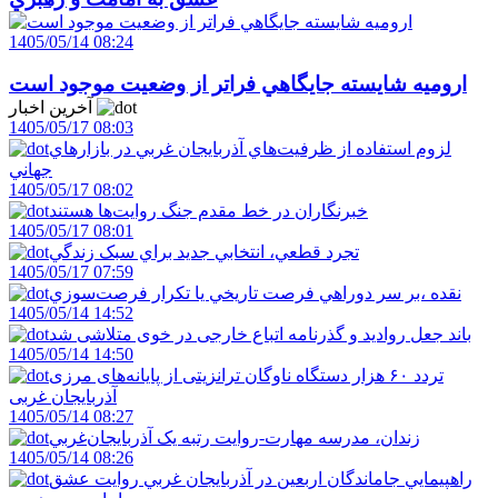
1405/05/14 08:24
اروميه شايسته جايگاهي فراتر از وضعيت موجود است
آخرین اخبار
1405/05/17 08:03
لزوم استفاده از ظرفيت‌هاي آذربايجان غربي در بازارهاي
جهاني
1405/05/17 08:02
خبرنگاران در خط مقدم جنگ روايت‌ها هستند
1405/05/17 08:01
تجرد قطعي، انتخابي جديد براي سبک زندگي
1405/05/17 07:59
نقده ،بر سر دوراهي فرصت تاريخي يا تکرار فرصت‌سوزي
1405/05/14 14:52
باند جعل روادید و گذرنامه اتباع خارجی در خوی متلاشی شد
1405/05/14 14:50
تردد ۶۰ هزار دستگاه ناوگان ترانزیتی از پایانه‌های مرزی
آذربایجان ‌غربی
1405/05/14 08:27
زندان، مدرسه مهارت-روايت رتبه يک آذربايجان‌غربي
1405/05/14 08:26
راهپيمايي جاماندگان اربعين در آذربايجان غربي روايت عشق