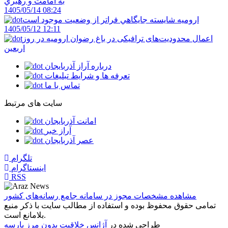
به امامت و رهبري
1405/05/14 08:24
اروميه شايسته جايگاهي فراتر از وضعيت موجود است
1405/05/12 12:11
اعمال محدودیت‌های ترافیکی در باغ رضوان ارومیه در روز
اربعین
درباره آراز آذربایجان
تعرفه ها و شرایط تبلیغات
تماس با ما
سایت های مرتبط
امانت آذربایجان
آراز خبر
عصر آذربایجان
تلگرام
اینستاگرام
RSS
مشاهده مشخصات مجوز در سامانه جامع رسانه‌های کشور
تمامی حقوق محفوظ بوده و استفاده از مطالب سایت با ذکر منبع
بلامانع است.
طراحی شده در
آژانس خلاقیت بدون مرز پارسه