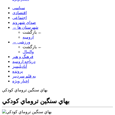
سیاسی
اقتصادی
اجتماعی
صدای شهروند
→ شهرستان ها
بازگشت ←
ارومیه
→ ورزشی
بازگشت ←
والیبال
فرهنگ و هنر
دریاچه ارومیه
آنادیلیمیز
پرونده
به قلم سردبیر
اخبار ویژه
بهاي سنگين تروماي کودکي
بهاي سنگين تروماي کودکي