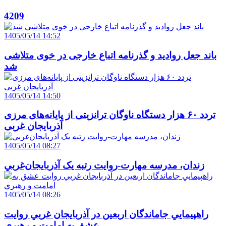
4209
1405/05/14 14:52
باند جعل روادید و گذرنامه اتباع خارجی در خوی متلاشی
شد
1405/05/14 14:50
تردد ۶۰ هزار دستگاه ناوگان ترانزیتی از پایانه‌های مرزی
آذربایجان ‌غربی
1405/05/14 08:27
زندان، مدرسه مهارت-روايت رتبه يک آذربايجان‌غربي
1405/05/14 08:26
راهپيمايي جاماندگان اربعين در آذربايجان غربي روايت
عشق به امامت و رهبري