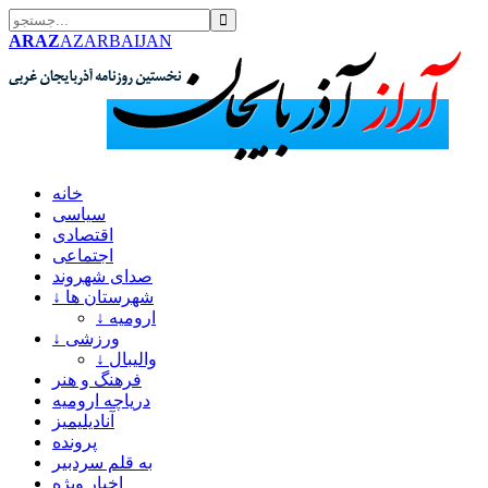
ARAZ
AZARBAIJAN
خانه
سیاسی
اقتصادی
اجتماعی
صدای شهروند
↓ شهرستان ها
↓ ارومیه
↓ ورزشی
↓ والیبال
فرهنگ و هنر
دریاچه ارومیه
آنادیلیمیز
پرونده
به قلم سردبیر
اخبار ویژه