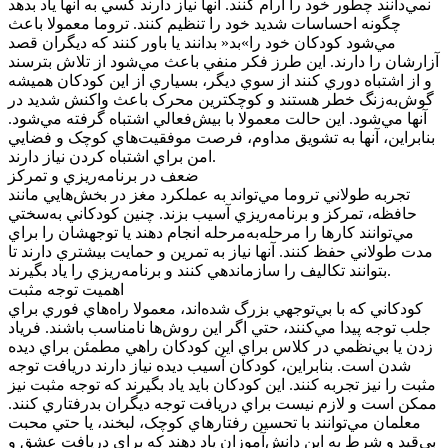
نمي‌دانند چطور خود را آرام کنند. آنها نياز دارند کسي به آنها ياد بدهد
چگونه احساسات شديد خود را تنظيم کنند. تروما معمولا باعث
مي‌شود کودکان خود را»بد« بدانند يا باور کنند که ديگران قصد
آزارشان را دارند. اين طرز فکر منفي باعث مي‌شود از تلاش بترسند
و از اشتباه دوري کنند از سوي ديگر، بسياري از اين کودکان هميشه
گوش‌به‌زنگ خطر هستند و کوچکترين محرک باعث واکنش شديد در
آنها مي‌شود. اين حالت معمولا با بيش‌فعالي اشتباه گرفته مي‌شود.
بنابراين، آنها به تشويق مداوم، فرصت موفقيت‌هاي کوچک و فضايي
امن براي اشتباه کردن نياز دارند.
ضعف در برنامه‌ريزي و تمرکز
تجربه‌ طولاني تروما مي‌تواند به عملکرد مغز در بخش‌هايي مانند
حافظه، تمرکز و برنامه‌ريزي آسيب بزند. چنين کودکاني به‌سختي
مي‌توانند کارها را مرحله‌به‌مرحله انجام دهند يا توجهشان را براي
مدت طولاني حفظ کنند. آنها نياز به تمرين و حمايت بيشتري دارند تا
بتوانند تکاليف را سازماندهي کنند و برنامه‌ريزي را ياد بگيرند.
اهميت توجه مثبت
کودکاني که با بي‌توجهي بزرگ شده‌اند، معمولا راه‌هاي فوري براي
جلب توجه پيدا مي‌کنند، حتي اگر اين روش‌ها نامناسب باشند. فرياد
زدن يا بي‌نظمي در کلاس براي اين کودکان راهي مطمئن براي ديده
شدن است. بنابراين، کودکان آسيب ديده نياز دارند دريافت توجه
مثبت را نيز تجربه کنند. اين کودکان بايد ياد بگيرند که توجه مثبت نيز
ممکن است و لازم نيست براي دريافت توجه ديگران بدرفتاري کنند.
معلمان مي‌توانند با تحسين رفتارهاي کوچک، لبخند، يا حتي محبت
بي‌قيد و شرط به اين دانش‌آموزان ياد دهند که براي دريافت عشق و