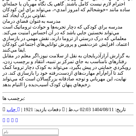
احترام لازم نيست کامل باشند. گاهي يک نگاه مهربان يا جمله‌اي
ساده مانند »خوشحالم که امروز آمدي«، مي‌تواند براي اين کودکان
تفاوتي بزرگ ايجاد کند.
مدرسه به‌عنوان فضاي درمان
مدرسه براي کودکي که دچار تجربه‌ها و حوادث تروماتيک است
مي‌تواند نخستين جايي باشد که در آن احساس امنيت ‌مي‌کند.
معلماني که درک درستي از تروما دارند، نقش مهمي در بازسازي
اعتماد، افزايش عزت‌نفس و پرورش توانايي‌هاي اجتماعي کودکان
ايفا مي‌کنند.
به گزارش آرازآذربايجان به نقل از سلامت نيوز،اگر معلم در مقابل
رفتارهاي نامناسب به جاي تمرکز بر تنبيه، انتقاد و برچسب زدن،
رويکردي حمايتي در پيش بگيرد، مي‌تواند به کودک دچار تروما کمک
کند تا آرام‌آرام مهارت‌هاي ازدست‌رفته‌ خود را بازسازي کند. در
نهايت، اين مهرباني و توجه صادقانه‌ بزرگسالان است که مي‌تواند
زخم‌هاي پنهان کودک آسيب‌ديده را التيام بدهد.
برچسب ها:
تاریخ: 1404/08/11 02:03 ب.ظ |
دفعات بازدید: 1921 |
چاپ