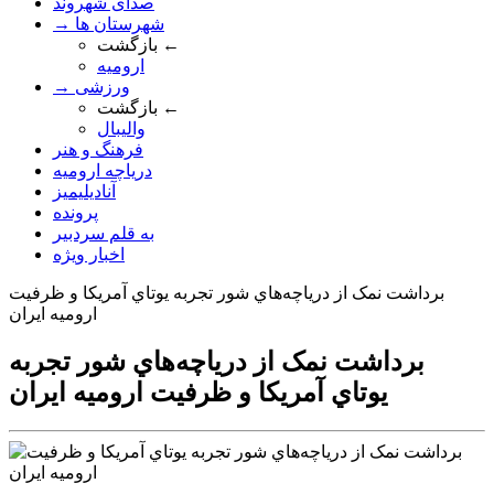
صدای شهروند
→ شهرستان ها
بازگشت ←
ارومیه
→ ورزشی
بازگشت ←
والیبال
فرهنگ و هنر
دریاچه ارومیه
آنادیلیمیز
پرونده
به قلم سردبیر
اخبار ویژه
برداشت نمک از درياچه‌هاي شور تجربه يوتاي آمريکا و ظرفيت
اروميه ايران
برداشت نمک از درياچه‌هاي شور تجربه
يوتاي آمريکا و ظرفيت اروميه ايران