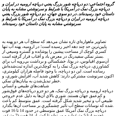
گروه اجتماعي: دو درياچه شور بزرگ يعني درياچه اروميه در ايران و
درياچه بزرگ نمک در آمريکا با شرايط و سرنوشتي مشابه به پايان
داستان خود رسيده‌اند. در دو سوي جهان، دو درياچه شور بزرگ يعني
درياچه اروميه در ايران و درياچه بزرگ نمک در آمريکا با شرايط و
سرنوشتي مشابه به پايان داستان خود رسيده‌اند.
تصاوير ماهواره‌اي تازه نشان مي‌دهد که سطح آب هر دو پهنه به
پايين‌ترين حد چند دهه اخير رسيده است؛ در اروميه، پهنه آب تنها
کسري کوچک از مساحت پيشين را پوشانده و گستره وسيعي از
بستر نمکي سفيدرنگ در معرض باد و آفتاب قرار گرفته است.
آن‌سوي اقيانوس، در يوتا، خشکسالي و برداشت بي‌رويه آب براي
کشاورزي، درياچه بزرگ نمک را به کوچک‌ترين اندازه ثبت‌شده‌اش
رسانده است. اين دو درياچه، با وجود فاصله هزاران کيلومتري،
اکنون سرنوشت مشترکي دارند: کاهش شديد آب، افزايش شوري، و
خطر تبديل‌شدن به بيابان‌هاي نمکي.
شباهت‌هاي طبيعي و انساني
درياچه اروميه و درياچه بزرگ نمک، هر دو جزو درياچه‌هاي فوق‌شور
و کم‌عمق جهان هستند. شوري بالاي آن‌ها به دليل عدم خروجي
طبيعي آب و تبخير شديد شکل گرفته است. عمق متوسط کم باعث
شده که نوسانات سطح آب تأثير چشمگيري بر مساحت آن‌ها بگذارد.
درياچه بزرگ نمک آمريکا عمق متوسطي در حدود 14 تا 16 فوت
(حدود 4 تا 5 متر) دارد و مي‌تواند تا کمتر از 24 فوت (7 متر) در