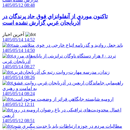
1405/05/12 08:48
تاکنون موردي از آنفلوانزاي فوق حاد پرندگان در
آذربايجان غربي گزارش نشده است
آخرین اخبار
1405/05/14 14:52
باند جعل روادید و گذرنامه اتباع خارجی در خوی متلاشی شد
1405/05/14 14:50
تردد ۶۰ هزار دستگاه ناوگان ترانزیتی از پایانه‌های مرزی
آذربایجان ‌غربی
1405/05/14 08:27
زندان، مدرسه مهارت-روايت رتبه يک آذربايجان‌غربي
1405/05/14 08:26
راهپيمايي جاماندگان اربعين در آذربايجان غربي روايت عشق
به امامت و رهبري
1405/05/14 08:24
اروميه شايسته جايگاهي فراتر از وضعيت موجود است
1405/05/12 12:11
اعمال محدودیت‌های ترافیکی در باغ رضوان ارومیه در روز
اربعین
1405/05/12 08:51
مطالبات مردم در حوزه ارتباطات بايد با جديت پيگيري شود