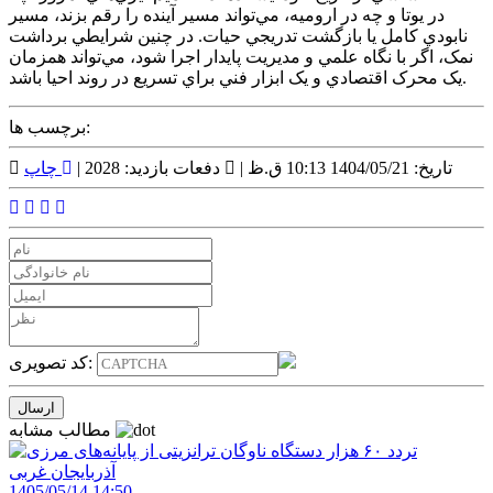
در يوتا و چه در اروميه، مي‌تواند مسير آينده را رقم بزند، مسير
نابودي کامل يا بازگشت تدريجي حيات. در چنين شرايطي برداشت
نمک، اگر با نگاه علمي و مديريت پايدار اجرا شود، مي‌تواند همزمان
يک محرک اقتصادي و يک ابزار فني براي تسريع در روند احيا باشد.
برچسب ها:
تاریخ: 1404/05/21 10:13 ق.ظ |
دفعات بازدید: 2028 |
چاپ
کد تصویری:
مطالب مشابه
1405/05/14 14:50