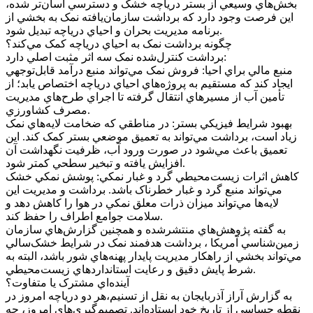
بخش‌هاي وسيعي از بستر درياچه خشک و دسترسي آسان‌تر شده،
اين فرصت وجود دارد که برداشت سازمان‌يافته نمک به بخشي از
برنامه مديريت بحران و احياي درياچه تبديل شود.
چگونه برداشت نمک به احياي درياچه کمک مي‌کند؟
برداشت کنترل‌شده نمک سه اثر مثبت اصلي دارد:
منبع مالي براي احيا: فروش نمک مي‌تواند منبع درآمد قابل‌توجهي
ايجاد کند که مستقيم به پروژه‌هاي احياي درياچه اختصاص يابد؛ از
تأمين آب از مسيرهاي انتقال گرفته تا اجراي طرح‌هاي مديريت
مصرف کشاورزي.
بهبود شرايط فيزيکي بستر: در مناطقي که ضخامت لايه‌هاي نمک
زياد است، برداشت مي‌تواند به تعميق موضعي بستر کمک کند. اين
تعميق باعث مي‌شود در صورت ورود آب، ظرفيت نگهداشت آن
افزايش يافته و تبخير سطحي کمتر شود.
کاهش اثرات زيست‌محيطي گرد و غبار نمکي: پوشش نمکي خشک
مي‌تواند منبع گرد و غبار خطرناک باشد. برداشت و مديريت اين
لايه‌ها مي‌تواند ميزان ذرات معلق نمکي در هوا را کاهش دهد و
سلامت جوامع اطراف را حفظ کند.
به گفته پژوهش‌هاي منتشرشده و همچنين گزارش‌هاي سازمان
زمين‌شناسي آمريکا ، برداشت هدفمند نمک در شرايط خشک‌سالي
مي‌تواند بخشي از راهکار مديريت پايدار پهنه‌هاي شور باشد، البته به
شرط پايش دقيق و رعايت استانداردهاي زيست‌محيطي.
آينده‌اي مشترک يا متفاوت؟
به گزارش آراز آذربايجان به نقل از تسنيم،هر دو درياچه امروز در
نقطه حساسي از تاريخ خود ايستاده‌اند. تصميم‌گيري‌هاي امروز، چه