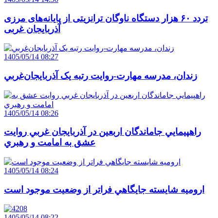
تردد ۶۰ هزار دستگاه ناوگان ترانزیتی از پایانه‌های مرزی
آذربایجان ‌غربی
1405/05/14 08:27
زندان، مدرسه مهارت-روايت رتبه يک آذربايجان‌غربي
1405/05/14 08:26
راهپيمايي جاماندگان اربعين در آذربايجان غربي روايت
عشق به امامت و رهبري
1405/05/14 08:24
اروميه شايسته جايگاهي فراتر از وضعيت موجود است
1405/05/14 08:22