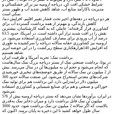
شرايط خشکي افت کن. درياچه اروميه نيز بر اثر خشکسالي و
مديريت ناکارآمد منابع آب، شاهد کاهش شديد آب و ظهور بستر
نمکي است.
هر دو درياچه در دهه‌هاي اخير تحت فشار تغيير اقليم، افزايش دما،
کاهش بارندگي، و مهم‌تر از همه برداشت گسترده آب براي
کشاورزي قرار گرفته‌اند؛ عاملي که به گفته کارشناسان، بيشترين
نقش را در افت شديد تراز آبي داشته است. در آمريکا، حدود 63.5
درصد از آب ورودي براي مصارف کشاورزي استفاده مي‌شود. در
اروميه نيز کشاورزي حقابه سالانه درياچه را سرکشيده به طوري
که افزايش 140هزارهکتاري سطح زيرکشت را در اين حوضه‌ آبريز
شاهد هستيم.
برداشت نمک؛ تجربه آمريکا و ظرفيت ايران
در يوتا، برداشت صنعتي نمک از بستر درياچه بزرگ نمک سال‌هاست
که انجام مي‌شود و حجم آن به ميليون‌ها تُن در سال مي‌رسد. بيش
از 2 ميليون تن نمک سالانه از طريق حوضچه‌هاي تبخيري خورشيدي
شرکت‌هاي معدني استخراج مي‌شود. اين صنعت سالانه حدود 300
ميليون دلار درآمدزايي دارد. اين برداشت هم براي توليد نمک
خوراکي و صنعتي و هم براي صنايع شيميايي و کشاورزي استفاده
مي‌شود.
در ايران، برآوردها نشان مي‌دهد که بستر درياچه اروميه بيش از 6?5
ميليون تُن نمک قابل برداشت دارد و ميزان ذخاير نمک به‌قدري
بالاست که اگر سالانه 2 ميليون تن نمک برداشت شود، حدود 3000
سال طول خواهد کشيد تا اين ذخيره به پايان برسد. اکنون که