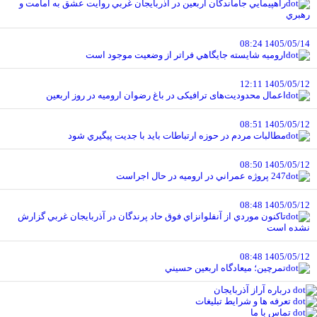
راهپيمايي جاماندگان اربعين در آذربايجان غربي روايت عشق به امامت و
رهبري
1405/05/14 08:24
اروميه شايسته جايگاهي فراتر از وضعيت موجود است
1405/05/12 12:11
اعمال محدودیت‌های ترافیکی در باغ رضوان ارومیه در روز اربعین
1405/05/12 08:51
مطالبات مردم در حوزه ارتباطات بايد با جديت پيگيري شود
1405/05/12 08:50
247 پروژه عمراني در اروميه در حال اجراست
1405/05/12 08:48
تاکنون موردي از آنفلوانزاي فوق حاد پرندگان در آذربايجان غربي گزارش
نشده است
1405/05/12 08:48
تمرچين؛ ميعادگاه اربعين حسيني
درباره آراز آذربایجان
تعرفه ها و شرایط تبلیغات
تماس با ما