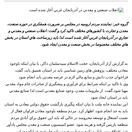
گروه خبر: نماينده مردم اروميه در مجلس بر ضرورت همفکري در حوزه صنعت،
معدن و تجارت با کشورهاي مختلف تاکيد کرد و گفت: انقلاب صنعتي و معدني و
تجاري در آذربايجان غربي آغاز شده است لذا بايد زيرساخت هاي استان در بخش
هاي مختلف مخصوصا در بخش صنعت و معدن ايجاد شود.
به گزارش آراز آذربايجان، حجت الاسلام سيدسلمان ذاکر، با بيان اينکه باوجود
معادن مختلف، پژوهش هاي زمين شناسي بايد در استان تعميق يابد، گفت:
فراخوان جذب دانش و منابع مالي لازم در عرصه معدني بايد انجام شود.
وي با تاکيد بر اينکه شرايط براي فرآوري و پيشگيري از صادرات خام مواد معدني
مهيا شود،گفت: از ملزومات معدن، وجود صنايع معدني است لذا صنايع معدني
بايد در استان ايجاد شود.
اين نماينده خانه ملت با بيان اينکه پيگيري بازگشت حقوق دولتي معادن به استان
بايد به جد انجام شود، اظهار کرد: مردم منطقه باوجود معادن فراوان فعال از
نعمت اشتغال و توسعه محرومند در حالي که بايد اين حقوق براي آبادي مردم
منطقه بازپس گرفته و هزينه شود. عضو کميسيون صنعت و معدن مجلس يادآور
شد: اختلاف بين بانک مرکزي و وزارت صمت بايد حل شود چرا که دود اين