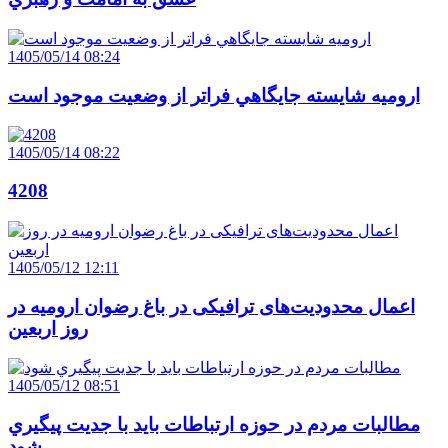
1405/05/14 08:24
اروميه شايسته جايگاهي فراتر از وضعيت موجود است
1405/05/14 08:22
4208
1405/05/12 12:11
اعمال محدودیت‌های ترافیکی در باغ رضوان ارومیه در
روز اربعین
1405/05/12 08:51
مطالبات مردم در حوزه ارتباطات بايد با جديت پيگيري
شود