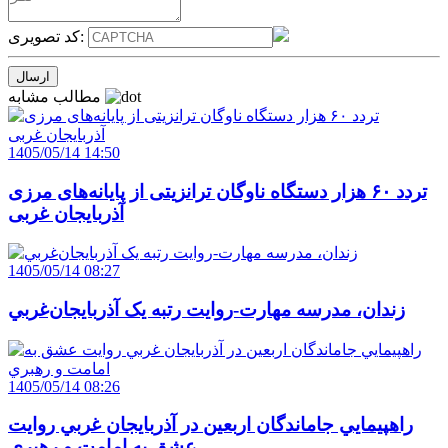
کد تصویری:
مطالب مشابه
1405/05/14 14:50
تردد ۶۰ هزار دستگاه ناوگان ترانزیتی از پایانه‌های مرزی
آذربایجان ‌غربی
1405/05/14 08:27
زندان، مدرسه مهارت-روايت رتبه يک آذربايجان‌غربي
1405/05/14 08:26
راهپيمايي جاماندگان اربعين در آذربايجان غربي روايت
عشق به امامت و رهبري