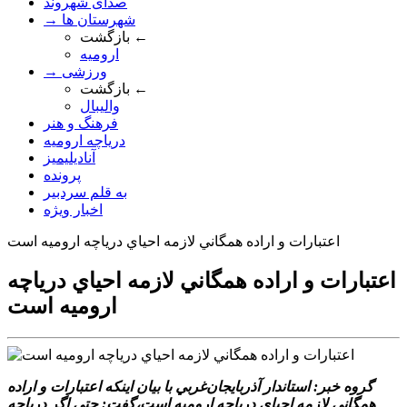
صدای شهروند
→ شهرستان ها
بازگشت ←
ارومیه
→ ورزشی
بازگشت ←
والیبال
فرهنگ و هنر
دریاچه ارومیه
آنادیلیمیز
پرونده
به قلم سردبیر
اخبار ویژه
اعتبارات و اراده همگاني لازمه احياي درياچه اروميه است
اعتبارات و اراده همگاني لازمه احياي درياچه
اروميه است
گروه خبر: استاندار آذربايجان‌غربي با بيان اينکه اعتبارات و اراده
همگاني لازمه احياي درياچه اروميه است،گفت: حتي اگر درياچه