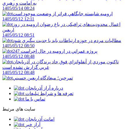
به امامت و رهبري
1405/05/14 08:24
اروميه شايسته جايگاهي فراتر از وضعيت موجود است
1405/05/12 12:11
اعمال محدودیت‌های ترافیکی در باغ رضوان ارومیه در روز
اربعین
1405/05/12 08:51
مطالبات مردم در حوزه ارتباطات بايد با جديت پيگيري شود
1405/05/12 08:50
247 پروژه عمراني در اروميه در حال اجراست
1405/05/12 08:48
تاکنون موردي از آنفلوانزاي فوق حاد پرندگان در آذربايجان
غربي گزارش نشده است
1405/05/12 08:48
تمرچين؛ ميعادگاه اربعين حسيني
درباره آراز آذربایجان
تعرفه ها و شرایط تبلیغات
تماس با ما
سایت های مرتبط
امانت آذربایجان
آراز خبر