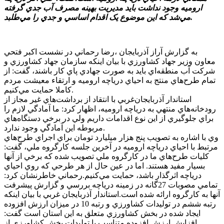
اروميه وجود نداشت بايد مديريت بهينه مصرف آب جدي گرفته
مي‌شد که اين موضوع يک اقدام اساسي و جدي را مي‌طلبد.
به گزارش آراز آذربايجان ،رضا رحماني در نشست اکبر فتحي
معاون وزير جهاد کشاورزي با بيان اينکه سازمان جهاد کشاورزي و
شرکت آب منطقه‌اي بايد به صورت جهادي پاي کار باشند، گفت: از
تمام طرح‌هاي منتج به احياي درياچه اروميه و ارتقاء معيشت مردم
کاملا حمايت مي‌کنيم.
استاندار آذربايجان‌غربي با انتقاد از برداشت‌هاي غير مجاز از
رودخانه‌هاي منتهي به درياچه اروميه، اظهار کرد: ما آمادگي لازم را
براي جلوگيري از اين نوع اقدامات داريم ولي در برخي دستگاه‌هاي
مربوطه اين آمادگي وجود ندارد.
وي با اشاره به تصويب پنج هزار ميليارد تومان براي اجراي طرح‌هاي
مرتبط با احياي درياچه اروميه در آخرين جلسه کارگروه ملي، گفت:
کليات طرح‌هاي ما در کارگروه ملي تصويب شده که برخي از آنها
بسيار مفيد هستند. اما در عين حال از هر طرحي که روي احياي
درياچه اثرگذار باشد، حمايت مي‌کنيم.رحماني خاطرنشان کرد:
تمامي مصوبات 27گانه در زمينه درياچه بررسي و گزارش پيشرفت
آنها به کارگروه ارائه شده است.استاندار آذربايجان غربي با بيان اينکه
رتبه ششم در توليدات کشاورزي و رتبه 10 در ميزان ارزش افزوده
ايجاد شده در بخش کشاورزي متعلق به اين استان است گفت:
افزايش ارزش افزوده متناسب با توليدات بخش کشاورزي از