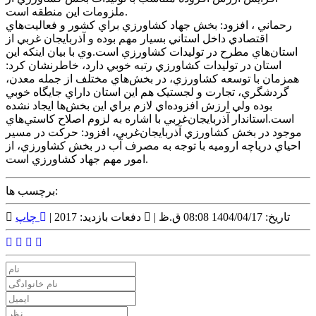
ملزومات اين منطقه است.
رحماني ، افزود: بخش جهاد کشاورزي براي کشور و فعاليت‌هاي
اقتصادي داخل استاني بسيار مهم بوده و آذربايجان غربي از
استان‌هاي مطرح در توليدات کشاورزي است.وي با بيان اينکه اين
استان در توليدات کشاورزي رتبه خوبي دارد، خاطرنشان کرد:
همزمان با توسعه کشاورزي، در بخش‌هاي مختلف از جمله معدن،
گردشگري، تجارت و لجستيک هم اين استان داراي جايگاه خوبي
بوده ولي ارزش افزوده‌اي لازم براي اين بخش‌ها ايجاد نشده
است.استاندار آذربايجان‌غربي با اشاره به لزوم اصلاح کاستي‌هاي
موجود در بخش کشاورزي آذربايجان‌غربي، افزود: حرکت در مسير
احياي درياچه اروميه با توجه به مصرف آب در بخش کشاورزي، از
امور مهم جهاد کشاورزي است.
برچسب ها:
تاریخ: 1404/04/17 08:08 ق.ظ |
دفعات بازدید: 2017 |
چاپ