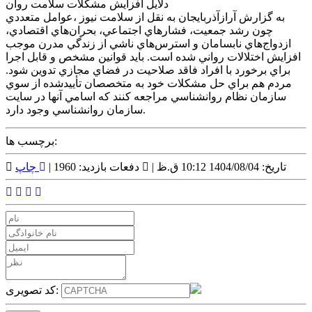
دلايل افزايش مشکلات سلامت روان
به گزارش آرازآذربايجان به نقل از سلامت نيوز ،عوامل متعددي
چون رشد جمعيت، فشارهاي اجتماعي، بحران‌هاي اقتصادي،
ازدواج‌هاي نابسامان و استرس‌هاي ناشي از زندگي مدرن موجب
افزايش اختلالات رواني شده است. بايد قوانين مشخص و قابل اجرا
براي برخورد با افراد فاقد صلاحيت در فضاي مجازي تدوين شود.
مردم هم براي حل مشکلات خود به متخصصان تأييدشده از سوي
سازمان نظام روانشناسي مراجعه کنند که اسامي آنها در سايت
سازمان روانشناسي وجود دارد.
برچسب ها:
تاریخ: 1404/08/04 10:12 ق.ظ |
دفعات بازدید: 1960 |
چاپ
کد تصویری: