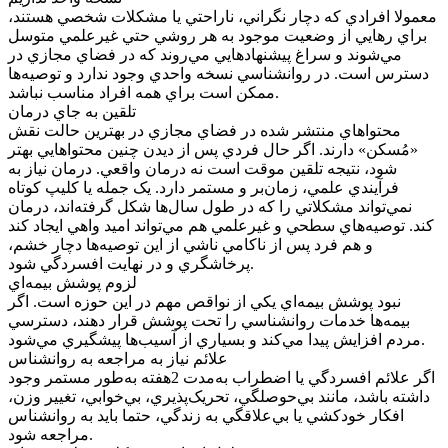
معمولا افرادي که دچار نگراني، ناراحتي يا مشکلات شخصي هستند،
براي رهايي از وضعيت موجود به هر روشي حتي غيرعلمي متوسل
مي‌شوند و سراغ پيشنهادهايي مي‌روند که در فضاي مجازي در
دسترس است. در روانشناسي نسخه واحدي وجود ندارد و توصيه‌ها
ممکن است براي همه افراد مناسب نباشد.
تلقين به جاي درمان
محتواهاي منتشر شده در فضاي مجازي در بهترين حالت نقش
«مُسکن» دارند. اگر حال فردي پس از ديدن چنين محتواهايي بهتر
شود، نتيجه تلقين موقت است نه درمان واقعي. درمان نياز به
فرآيندي علمي، زمان‌بر و مستمر دارد. يک جمله يا کليپ کوتاه
نمي‌تواند مشکلاتي را که در طول سال‌ها شکل گرفته‌اند، درمان
کند. توصيه‌هاي سطحي و غيرعلمي هم مي‌تواند اميد واهي ايجاد کند
و هم فرد پس از ناکامي ناشي از اين توصيه‌ها دچار خشم،
پرخاشگري و در نهايت افسردگي شود.
لزوم پوشش بيمه‌اي
نبود پوشش بيمه‌اي يکي از نواقص مهم در اين حوزه است. اگر
بيمه‌ها خدمات روانشناسي را تحت پوشش قرار دهند، دسترسي
مردم افزايش پيدا مي‌کند و بسياري از آسيب‌ها پيشگيري مي‌شود.
علائم نياز به مراجعه به روانشناس
اگر علائم افسردگي يا اضطراب به‌مدت 2هفته به‌طور مستمر وجود
داشته باشد، مانند بي‌حوصلگي، تحريک‌پذيري، بي‌خوابي، تغيير وزن،
افکار خودکشي يا بي‌علاقگي به زندگي، حتما بايد به روانشناس
مراجعه شود.