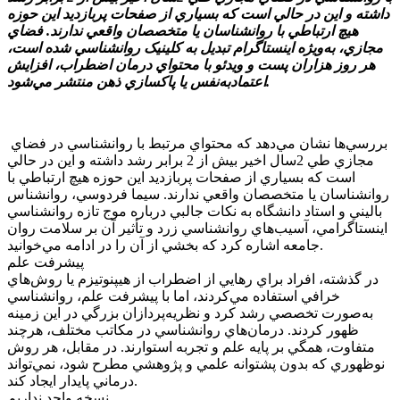
داشته و اين در حالي است که بسياري از صفحات پربازديد اين حوزه
هيچ ارتباطي با روانشناسان يا متخصصان واقعي ندارند. فضاي
مجازي، به‌ويژه اينستاگرام تبديل به کلينيک روانشناسي شده‌ است،
هر روز هزاران پست و ويدئو با محتواي درمان اضطراب، افزايش
اعتمادبه‌نفس يا پاکسازي ذهن منتشر مي‌شود.
بررسي‌ها نشان مي‌دهد که محتواي مرتبط با روانشناسي در فضاي
مجازي طي 2سال اخير بيش از 2 برابر رشد داشته و اين در حالي
است که بسياري از صفحات پربازديد اين حوزه هيچ ارتباطي با
روانشناسان يا متخصصان واقعي ندارند. سيما فردوسي، روانشناس
باليني و استاد دانشگاه به نکات جالبي درباره موج تازه روانشناسي
اينستاگرامي، آسيب‌هاي روانشناسي زرد و تأثير آن بر سلامت روان
جامعه اشاره کرد که بخشي از آن را در ادامه مي‌خوانيد.
پيشرفت علم
در گذشته، افراد براي رهايي از اضطراب از هيپنوتيزم يا روش‌هاي
خرافي استفاده مي‌کردند، اما با پيشرفت علم، روانشناسي
به‌صورت تخصصي رشد کرد و نظريه‌پردازان بزرگي در اين زمينه
ظهور کردند. درمان‌هاي روانشناسي در مکاتب مختلف، هرچند
متفاوت، همگي بر پايه علم و تجربه استوارند. در مقابل، هر روش
نوظهوري که بدون پشتوانه علمي و پژوهشي مطرح شود، نمي‌تواند
درماني پايدار ايجاد کند.
نسخه واحد نداريم