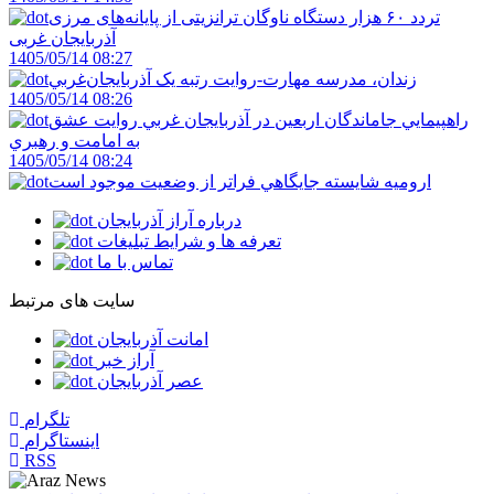
تردد ۶۰ هزار دستگاه ناوگان ترانزیتی از پایانه‌های مرزی
آذربایجان ‌غربی
1405/05/14 08:27
زندان، مدرسه مهارت-روايت رتبه يک آذربايجان‌غربي
1405/05/14 08:26
راهپيمايي جاماندگان اربعين در آذربايجان غربي روايت عشق
به امامت و رهبري
1405/05/14 08:24
اروميه شايسته جايگاهي فراتر از وضعيت موجود است
درباره آراز آذربایجان
تعرفه ها و شرایط تبلیغات
تماس با ما
سایت های مرتبط
امانت آذربایجان
آراز خبر
عصر آذربایجان
تلگرام
اینستاگرام
RSS