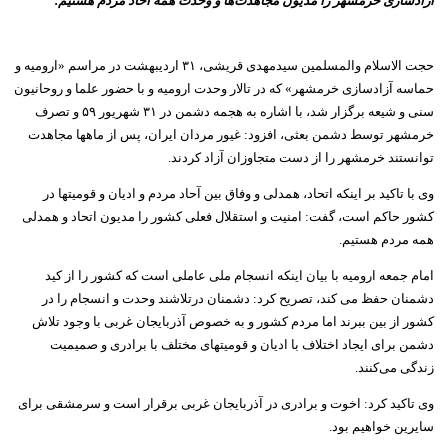
آزادسازی خرمشهر را مدیون مجاهدت‌ها و وحدت همه آحاد مردم هستیم.
حجت الاسلام والمسلمین سیدمهدی قریشی، ۳۱ اردیبهشت در مراسم «ارومیه و
حماسه آزادسازی خرمشهر» که در تالار وحدت ارومیه و با حضور علما و روحانیون
سنی و شیعه برگزار شد، با اشاره به هجمه دشمن در ۳۱ شهریور ۵۹ و تصرف
خرمشهر توسط دشمن بعثی، افزود: غیور مردان ایران، پس از ماهها مجاهدت
توانستند خرمشهر را از دست متجاوزان آزاد کردند.
وی با تاکید بر اینکه اتحاد، همدلی و وفاق بین آحاد مردم و ادیان و قومیتها در
کشور حاکم است، گفت: امنیت و استقلال فعلی کشور را مدیون اتحاد و همدلی
همه مردم هستیم.
امام جمعه ارومیه با بیان اینکه انسجام ملی عاملی است که کشور را از کید
دشمنان حفظ می کند، تصریح کرد: دشمنان درتلاشند وحدت و انسجام را در
کشور از بین ببرند اما مردم کشور و به خصوص آذربایجان غربی با وجود تلاش
دشمن برای ایجاد اختلاف با ادیان و قومیتهای مختلف با برادری و صمیمیت
زندگی می‌کنند.
وی تاکید کرد: اخوت و برادری در آذربایجان غربی برقرار است و سرمشقی برای
سایرین خواهیم بود.