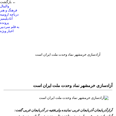
بازگشت ←
والیبال
فرهنگ و هنر
دریاچه ارومیه
آنادیلیمیز
پرونده
به قلم سردبیر
اخبار ویژه
آزادسازی خرمشهر نماد وحدت ملت ایران است
آزادسازی خرمشهر نماد وحدت ملت ایران است
آرازآذربایجان-آذربایجان غربی نماینده ولی‌فقیه در آذربایجان غربی گفت: