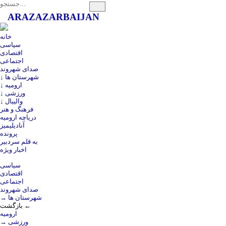
ARAZ
AZARBAIJAN
خانه
سیاسی
اقتصادی
اجتماعی
صدای شهروند
↓ شهرستان ها
↓ ارومیه
↓ ورزشی
↓ والیبال
فرهنگ و هنر
دریاچه ارومیه
آنادیلیمیز
پرونده
به قلم سردبیر
اخبار ویژه
سیاسی
اقتصادی
اجتماعی
صدای شهروند
→ شهرستان ها
بازگشت ←
ارومیه
→ ورزشی