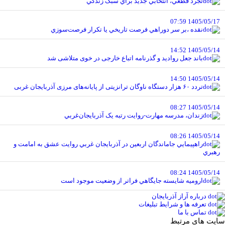
تجرد قطعي، انتخابي جديد براي سبک زندگي
1405/05/17 07:59
نقده ،بر سر دوراهي فرصت تاريخي يا تکرار فرصت‌سوزي
1405/05/14 14:52
باند جعل روادید و گذرنامه اتباع خارجی در خوی متلاشی شد
1405/05/14 14:50
تردد ۶۰ هزار دستگاه ناوگان ترانزیتی از پایانه‌های مرزی آذربایجان ‌غربی
1405/05/14 08:27
زندان، مدرسه مهارت-روايت رتبه يک آذربايجان‌غربي
1405/05/14 08:26
راهپيمايي جاماندگان اربعين در آذربايجان غربي روايت عشق به امامت و
رهبري
1405/05/14 08:24
اروميه شايسته جايگاهي فراتر از وضعيت موجود است
درباره آراز آذربایجان
تعرفه ها و شرایط تبلیغات
تماس با ما
سایت های مرتبط